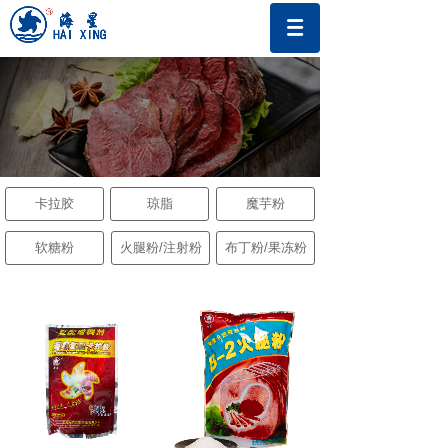
卡拉胶
琼脂
魔芋粉
软糖粉
火腿粉/注射粉
布丁粉/果冻粉